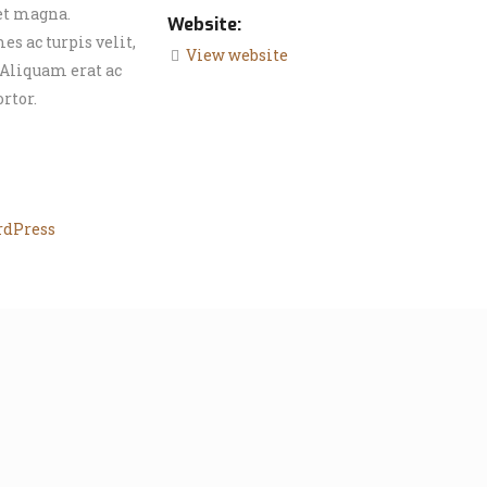
et magna.
Website:
s ac turpis velit,
View website
 Aliquam erat ac
rtor.
dPress