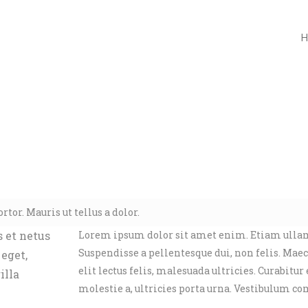
H
or. Mauris ut tellus a dolor.
 et netus
Lorem ipsum dolor sit amet enim. Etiam ulla
Suspendisse a pellentesque dui, non felis. Ma
 eget,
elit lectus felis, malesuada ultricies. Curabitur 
illa
molestie a, ultricies porta urna. Vestibulum 