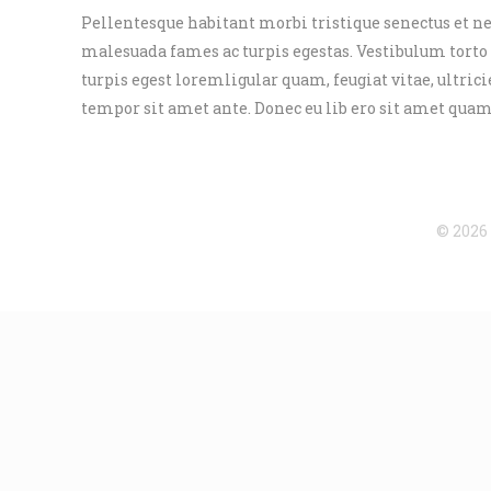
Pellentesque habitant morbi tristique senectus et ne
malesuada fames ac turpis egestas. Vestibulum torto
turpis egest loremligular quam, feugiat vitae, ultrici
tempor sit amet ante. Donec eu lib ero sit amet quam
© 2026