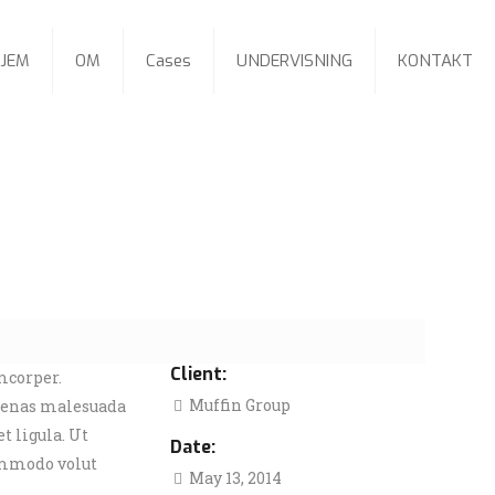
JEM
OM
Cases
UNDERVISNING
KONTAKT
Client:
mcorper.
Muffin Group
ecenas malesuada
et ligula. Ut
Date:
commodo volut
May 13, 2014