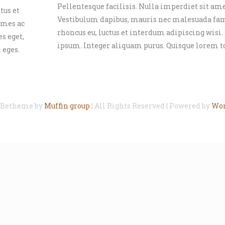
Pellentesque facilisis. Nulla imperdiet sit am
tus et
Vestibulum dapibus, mauris nec malesuada fame
 mes ac
rhoncus eu, luctus et interdum adipiscing wisi.
es eget,
ipsum. Integer aliquam purus. Quisque lorem to
 eges.
 Betheme by
Muffin group
| All Rights Reserved | Powered by
Wor