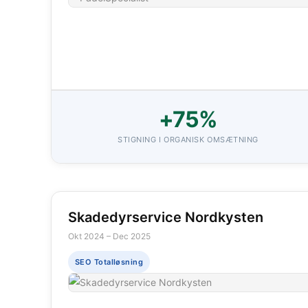
+75%
STIGNING I ORGANISK OMSÆTNING
Skadedyrservice Nordkysten
Okt 2024 – Dec 2025
SEO Totalløsning