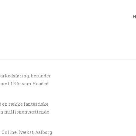
H
 markedsføring, herunder
samt 1.5 år som Head of
se en række fantastiske
 den millionomsættende
s Online, Ivækst, Aalborg