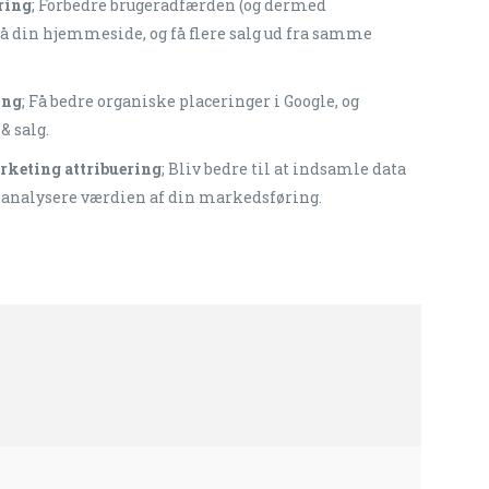
ring
; Forbedre brugeradfærden (og dermed
å din hjemmeside, og få flere salg ud fra samme
ing
; Få bedre organiske placeringer i Google, og
& salg.
rketing attribuering
; Bliv bedre til at indsamle data
 analysere værdien af din markedsføring.