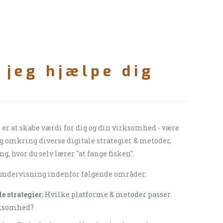
 jeg hjælpe dig
er at skabe værdi for dig og din virksomhed - være
g omkring diverse digitale strategier & metoder,
, hvor du selv lærer "at fange fisken".
 undervisning indenfor følgende områder:
le strategier
; Hvilke platforme & metoder passer
ksomhed?