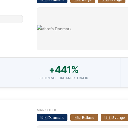
+441%
STIGNING I ORGANISK TRAFIK
MARKEDER
🇩🇰 Danmark
🇳🇱 Holland
🇸🇪 Sverige