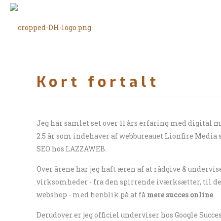
Kort fortalt
Jeg har samlet set over 11 års erfaring med digital
2.5 år som indehaver af webbureauet Lionfire Media 
SEO hos LAZZAWEB.
Over årene har jeg haft æren af at rådgive & undervi
virksomheder - fra den spirrende iværksætter, til
webshop - med henblik på at få
mere
succes online
.
Derudover er jeg officiel underviser hos Google Succe