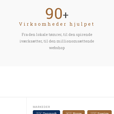
90
+
Virksomheder hjulpet
Fra den lokale tømrer, til den spirende
iværksætter, til den millionomsættende
webshop
MARKEDER
🇩🇰 Danmark
🇳🇴 Norge
🇸🇪 Sverige