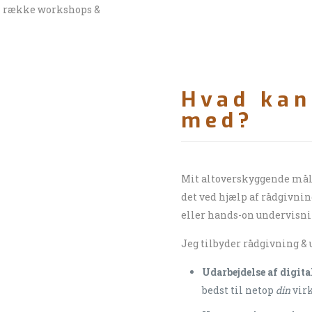
 en række workshops &
Hvad kan
med?
Mit altoverskyggende mål 
det ved hjælp af rådgivnin
eller hands-on undervisning
Jeg tilbyder rådgivning &
Udarbejdelse af digita
bedst til netop
din
vir