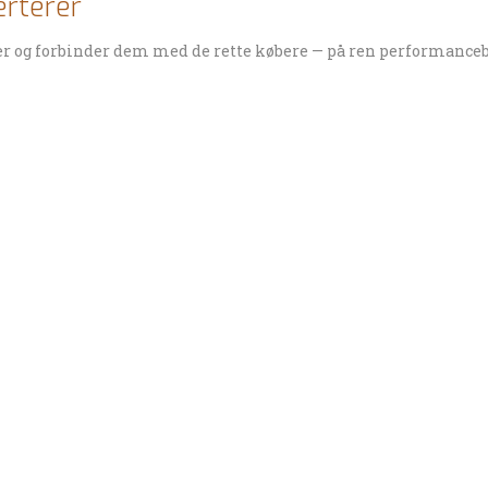
erterer
her og forbinder dem med de rette købere — på ren performanceb