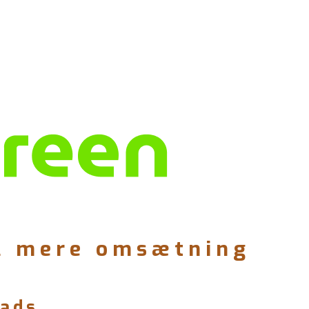
il
mere omsætning
eads