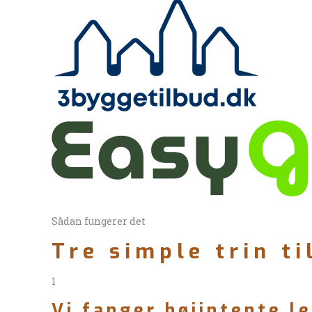
Sådan fungerer det
Tre simple trin t
1
Vi fanger højintente l